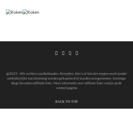
@2023 - Alle rechten voorbehouden. Recepten, foto's of teksten mogen nooit zonder
uitdrukkelijke toestemming worden gekopieerd of worden overgenomen. Sommige
blogs bevatten affiliate links. Meer informatie over affiliate links vind je op de
contact pagina
BACK TO TOP